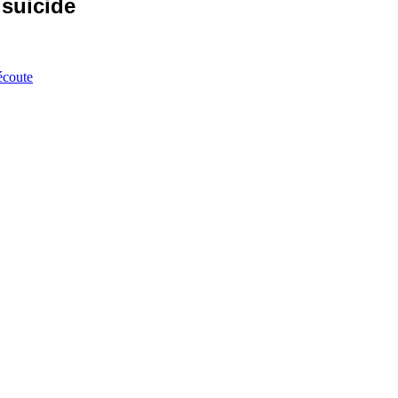
 suicide
écoute